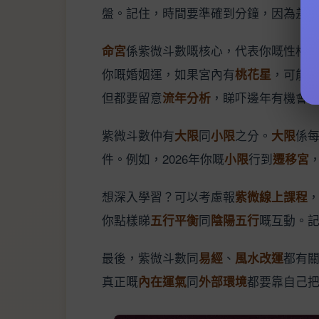
盤。記住，時間要準確到分鐘，因為差
命宮
係紫微斗數嘅核心，代表你嘅性格
你嘅婚姻運，如果宮內有
桃花星
，可能
但都要留意
流年分析
，睇吓邊年有機會
紫微斗數仲有
大限
同
小限
之分。
大限
係每
件。例如，2026年你嘅
小限
行到
遷移宮
想深入學習？可以考慮報
紫微線上課程
你點樣睇
五行平衡
同
陰陽五行
嘅互動。
最後，紫微斗數同
易經
、
風水改運
都有
真正嘅
內在運氣
同
外部環境
都要靠自己