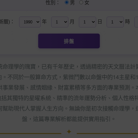
性別：
男
女
新曆)：
年
月
日
時
排盤
統命理學的瑰寶，已有千年歷史，透過精密的天文曆法計
。不同於一般算命方式，紫微鬥數以命盤中的14主星和
供事業發展、感情姻緣、財富累積等多方面的專業預測。
包括其獨特的星曜系統、精準的流年運勢分析、個人性格
何幫助現代人掌握人生方向。無論你是初次接觸命理學，
盤，這篇專業解析都能提供實用指引。