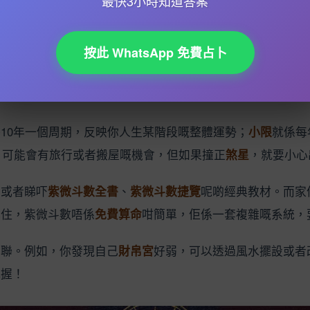
最快3小時知道答案
一個鐘，
紫微星
坐落嘅宮位都可能唔同，影響成個
命盤解讀
！
同基本運勢。例如，
紫微星
坐命宮嘅人通常有領導力，但如果
按此 WhatsApp 免費占卜
異性緣好，但都要睇埋其他星曜嘅配合。
財帛宮
就關乎你嘅賺
發達！
10年一個周期，反映你人生某階段嘅整體運勢；
小限
就係每
，可能會有旅行或者搬屋嘅機會，但如果撞正
煞星
，就要小心
，或者睇吓
紫微斗數全書
、
紫微斗數捷覽
呢啲經典教材。而家
記住，紫微斗數唔係
免費算命
咁簡單，佢係一套複雜嘅系統，
關聯。例如，你發現自己
財帛宮
好弱，可以透過風水擺設或者
把握！