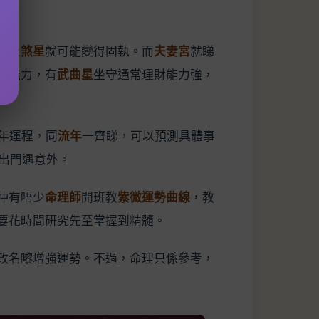
遇上
煞星
就可能變得固執。而
夫妻宮
就睇
錢能力，有
武曲星
坐守通常理財能力強，
年運程，同
流年
一齊睇，可以預測具體事
出門遇意外。
仲有唔少
命理師
開班教
紫微運勢曲線
，教
要花時間研究先至掌握到精髓。
改名嚟增強運勢。不過，命理只係參考，