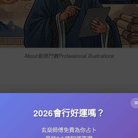
About紫微鬥數Professional illustrations
你嘅
入門指南
！紫微斗數係中國傳統
命理學
之一，同
八字分析
2026會行好運嗎？
宮
等12個宮位，仲有
大限
、
小限
同
流年
運勢，幫你預測人生高
玄燊師傅免費為你占卜
而家好方便，上
徐子平
或者用
Windada
呢類
線上紫微排盤
工具