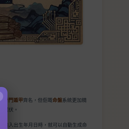
×
、
奇門遁甲
齊名，但佢嘅
命盤
系統更加精
低起伏。
，輸入出生年月日時，就可以自動生成命