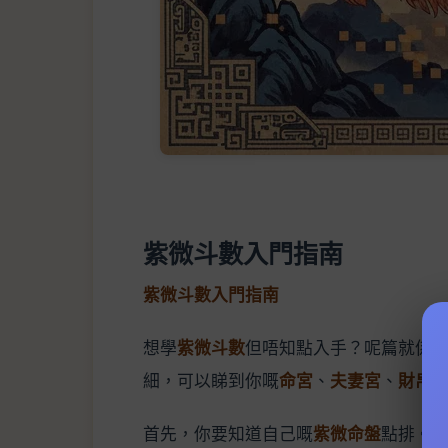
紫微斗數入門指南
紫微斗數入門指南
想學
紫微斗數
但唔知點入手？呢篇就係
細，可以睇到你嘅
命宮
、
夫妻宮
、
財帛
首先，你要知道自己嘅
紫微命盤
點排。